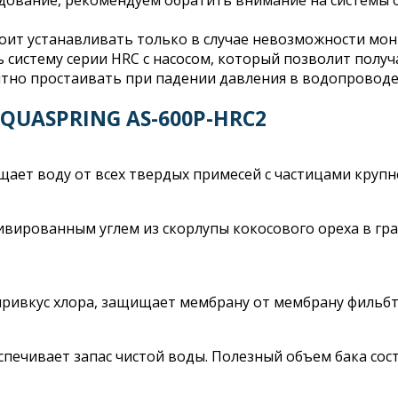
удование, рекомендуем обратить внимание на системы 
ит устанавливать только в случае невозможности монт
ть систему серии HRC с насосом, который позволит пол
ятно простаивать при падении давления в водопроводе,
UASPRING AS-600P-HRC2
ает воду от всех твердых примесей с частицами крупне
вированным углем из скорлупы кокосового ореха в гран
 привкус хлора, защищает мембрану от мембрану фильб
спечивает запас чистой воды. Полезный объем бака сост