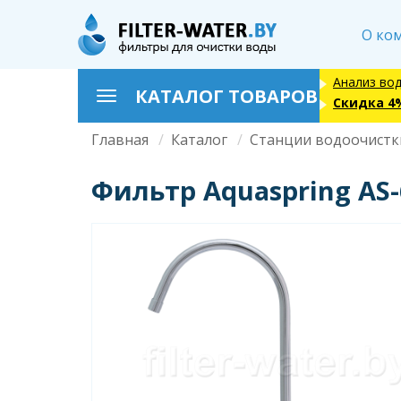
Перейти
к
О ко
основному
содержанию
Анализ во
КАТАЛОГ ТОВАРОВ
Toggle
Скидка 4
navigation
Главная
Каталог
Станции водоочистк
Строка
навигации
Фильтр Aquaspring AS