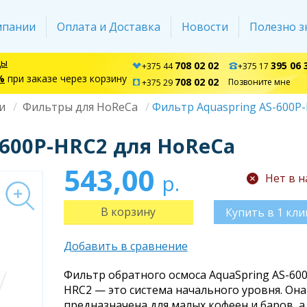
мпании
Оплата и Доставка
Новости
Полезно з
ды
708 02 02
395 06 
+375 44
+375 17
%
при заказе через корзину
708 02 02
Позвоните мне
+375 29
и
Фильтры для HoReCa
Фильтр Aquaspring AS-600P
-600P-HRC2 для HoReCa
543,00
р.
Нет в 
Купить в 1 кли
Добавить в сравнение
Фильтр обратного осмоса AquaSpring AS-600
HRC2 — это система начального уровня. Она
предназначена для малых кофеен и баров, а