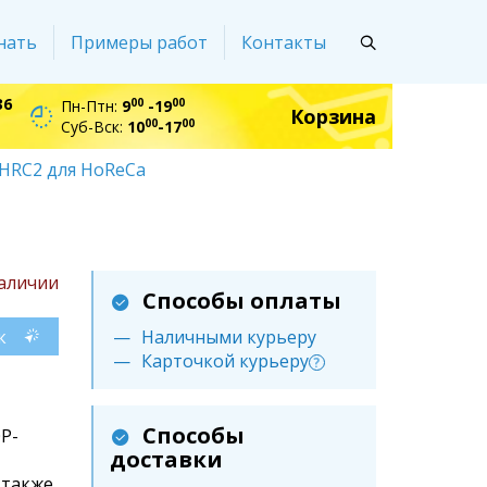
нать
Примеры работ
Контакты
36
00
00
Пн-Птн:
9
-19
Корзина
00
00
Суб-Вск:
10
-17
-HRC2 для HoReCa
наличии
Способы оплаты
к
Наличными курьеру
Карточкой курьеру
?
Способы
P-
доставки
 также