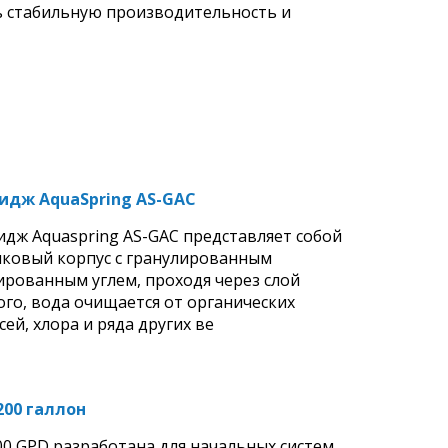
ь стабильную производительность и
идж AquaSpring AS-GAC
идж Aquaspring AS-GAC представляет собой
иковый корпус с гранулированным
ированным углем, проходя через слой
ого, вода очищается от органических
ей, хлора и ряда других ве
200 галлон
0 GPD разработана для начальных систем