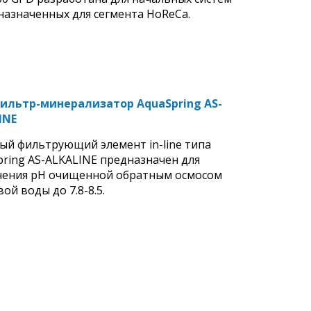
назначенных для сегмента HoReCa.
ильтр-минерализатор AquaSpring AS-
INE
ый фильтрующий элемент in-line типа
pring AS-ALKALINE предназначен для
чения рН очищенной обратным осмосом
ой воды до 7.8-8.5.