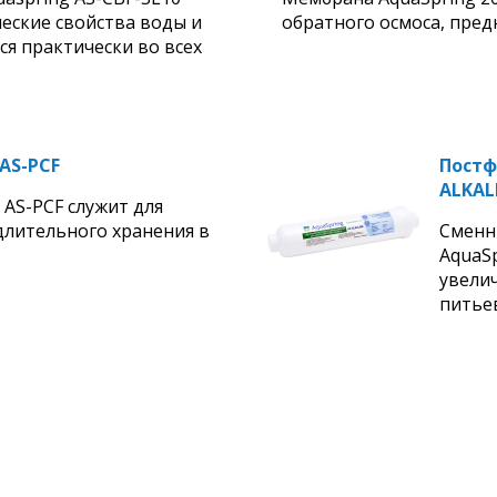
еские свойства воды и
обратного осмоса, пред
ся практически во всех
AS-PCF
Постф
ALKAL
 AS-PCF служит для
длительного хранения в
Сменн
AquaS
увели
питьев