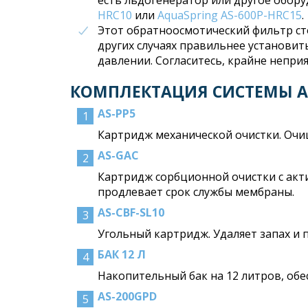
есть льдогенератор или другое обор
HRC10
или
AquaSpring AS-600P-HRC15
.
Этот обратноосмотический фильтр сто
других случаях правильнее установи
давлении. Согласитесь, крайне непри
КОМПЛЕКТАЦИЯ СИСТЕМЫ AQ
AS-PP5
Картридж механической очистки. Очищ
AS-GAC
Картридж сорбционной очистки с акти
продлевает срок службы мембраны.
AS-CBF-SL10
Угольный картридж. Удаляет запах и
БАК 12 Л
Накопительный бак на 12 литров, обе
AS-200GPD