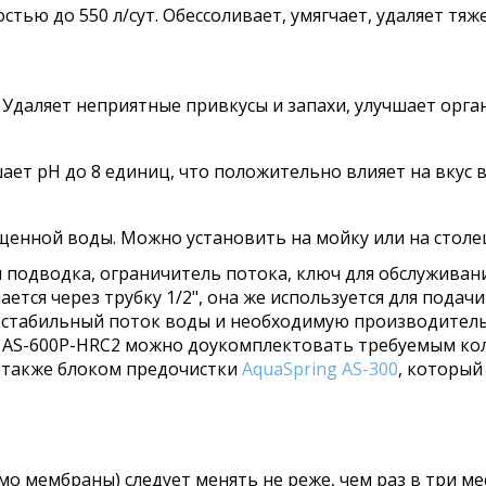
тью до 550 л/сут. Обессоливает, умягчает, удаляет тя
Удаляет неприятные привкусы и запахи, улучшает орга
ает pH до 8 единиц, что положительно влияет на вкус 
енной воды. Можно установить на мойку или на столе
я подводка, ограничитель потока, ключ для обслуживан
тся через трубку 1/2", она же используется для пода
 стабильный поток воды и необходимую производитель
г AS-600P-HRC2 можно доукомплектовать требуемым ко
а также блоком предочистки
AquaSpring AS-300
, который
о мембраны) следует менять не реже, чем раз в три ме