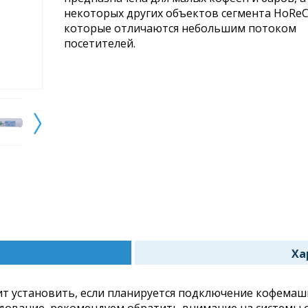
некоторых других объектов сегмента HoReC
которые отличаются небольшим потоком
посетителей.
Ха
я
т установить, если планируется подключение кофемашин