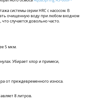
обратного осмоса
AquaSpring AS-600P-
ажа системы серии HRC с насосом. В
учать очищенную воду при любом входном
 что случается довольно часто.
е 5 мкм.
улах. Убирает хлор и примеси,
тра от преждевременного износа.
авляет 8 литров.