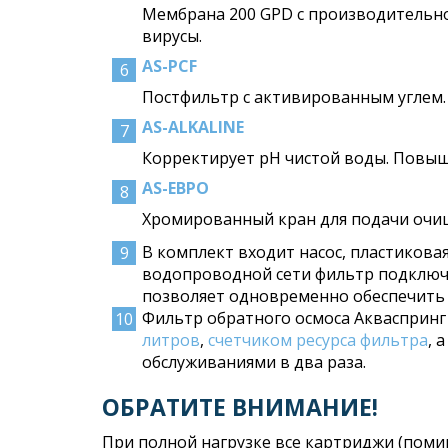
Мембрана 200 GPD с производительнос
вирусы.
AS-PCF
Постфильтр с активированным углем. 
AS-ALKALINE
Корректирует pH чистой воды. Повыш
AS-ЕВРО
Хромированный кран для подачи очищ
В комплект входит насос, пластикова
водопроводной сети фильтр подключае
позволяет одновременно обеспечить
Фильтр обратного осмоса Аквасприн
литров
,
счетчиком ресурса фильтра
, 
обслуживаниями в два раза.
ОБРАТИТЕ ВНИМАНИЕ!
При полной нагрузке все картриджи (помим