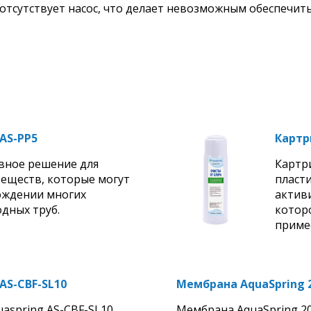
отсутствует насос, что делает невозможным обеспечит
AS-PP5
Картр
вное решение для
Картр
веществ, которые могут
пласт
ождении многих
актив
дных труб.
котор
примес
AS-CBF-SL10
Мембрана AquaSpring 
aspring AS-CBF-SL10
Мембрана AquaSpring 20