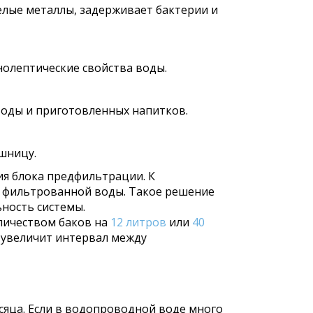
желые металлы, задерживает бактерии и
нолептические свойства воды.
воды и приготовленных напитков.
шницу.
ия блока предфильтрации. К
чи фильтрованной воды. Такое решение
ность системы.
личеством баков на
12 литров
или
40
 увеличит интервал между
сяца. Если в водопроводной воде много