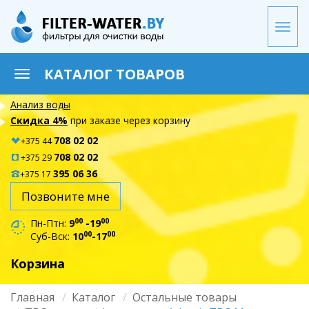
Перейти
к
Togg
основному
navi
содержанию
КАТАЛОГ ТОВАРОВ
Toggle
navigation
Анализ воды
Скидка 4%
при заказе через корзину
708 02 02
+375 44
708 02 02
+375 29
395 06 36
+375 17
Позвоните мне
00
00
Пн-Птн:
9
-19
00
00
Суб-Вск:
10
-17
Корзина
Главная
Каталог
Остальные товары