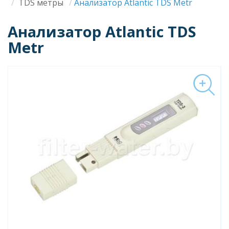
Строка
TDS метры
Анализатор Atlantic TDS Metr
навигации
Анализатор Atlantic TDS
Metr