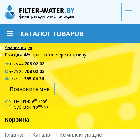
Перейти
к
Togg
основному
navi
содержанию
КАТАЛОГ ТОВАРОВ
Toggle
navigation
Анализ воды
Скидка 4%
при заказе через корзину
708 02 02
+375 44
708 02 02
+375 29
395 06 36
+375 17
Позвоните мне
00
00
Пн-Птн:
9
-19
00
00
Суб-Вск:
10
-17
Корзина
Главная
Каталог
Комплектующие