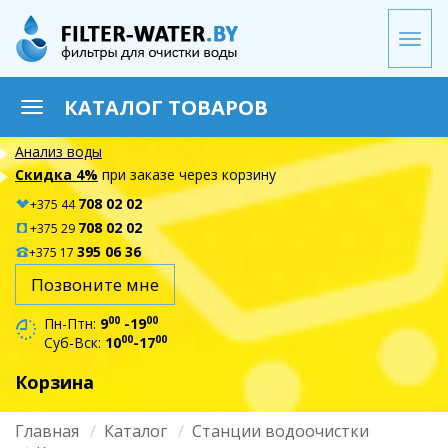
Перейти
к
Togg
основному
navi
содержанию
КАТАЛОГ ТОВАРОВ
Toggle
navigation
Анализ воды
Скидка 4%
при заказе через корзину
708 02 02
+375 44
708 02 02
+375 29
395 06 36
+375 17
Позвоните мне
00
00
Пн-Птн:
9
-19
00
00
Суб-Вск:
10
-17
Корзина
Главная
Каталог
Станции водоочистки