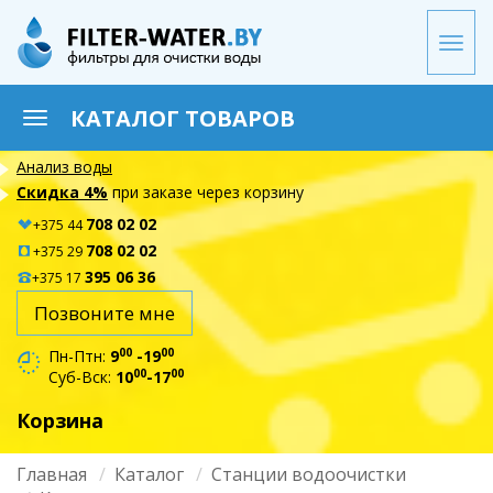
Перейти
к
Togg
основному
navi
содержанию
КАТАЛОГ ТОВАРОВ
Toggle
navigation
Анализ воды
Скидка 4%
при заказе через корзину
708 02 02
+375 44
708 02 02
+375 29
395 06 36
+375 17
Позвоните мне
00
00
Пн-Птн:
9
-19
00
00
Суб-Вск:
10
-17
Корзина
Главная
Каталог
Станции водоочистки