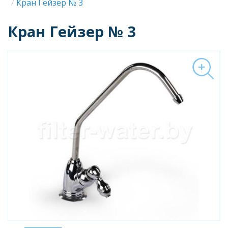
Строка
Кран Гейзер № 3
навигации
Кран Гейзер № 3