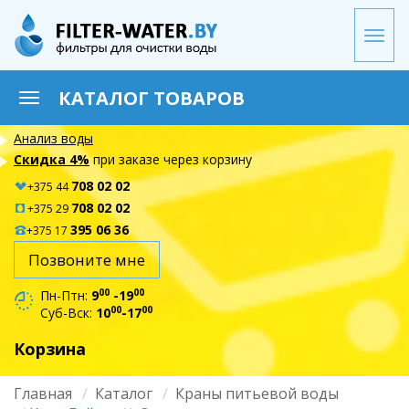
Перейти
к
Togg
основному
navi
содержанию
КАТАЛОГ ТОВАРОВ
Toggle
navigation
Анализ воды
Скидка 4%
при заказе через корзину
708 02 02
+375 44
708 02 02
+375 29
395 06 36
+375 17
Позвоните мне
00
00
Пн-Птн:
9
-19
00
00
Суб-Вск:
10
-17
Корзина
Главная
Каталог
Краны питьевой воды