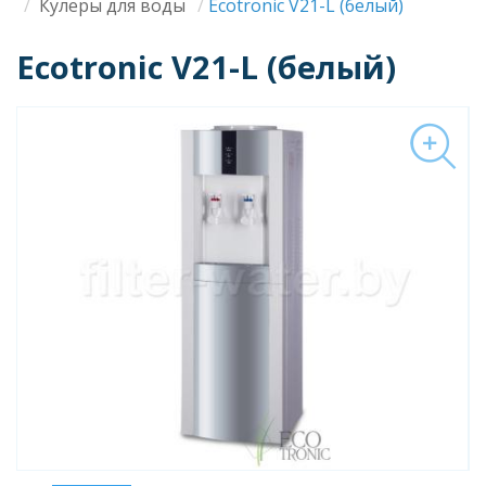
Строка
Кулеры для воды
Ecotronic V21-L (белый)
навигации
Ecotronic V21-L (белый)