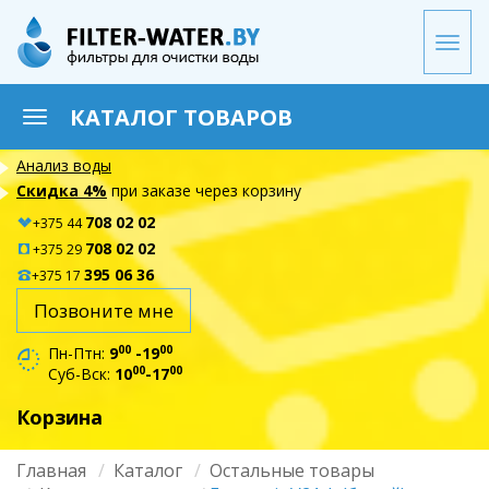
Перейти
к
Togg
основному
navi
содержанию
КАТАЛОГ ТОВАРОВ
Toggle
navigation
Анализ воды
Скидка 4%
при заказе через корзину
708 02 02
+375 44
708 02 02
+375 29
395 06 36
+375 17
Позвоните мне
00
00
Пн-Птн:
9
-19
00
00
Суб-Вск:
10
-17
Корзина
Главная
Каталог
Остальные товары