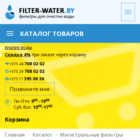
Перейти
к
Togg
основному
navi
содержанию
КАТАЛОГ ТОВАРОВ
Toggle
navigation
Анализ воды
Скидка 4%
при заказе через корзину
708 02 02
+375 44
708 02 02
+375 29
395 06 36
+375 17
Позвоните мне
00
00
Пн-Птн:
9
-19
00
00
Суб-Вск:
10
-17
Корзина
Главная
Каталог
Магистральные фильтры