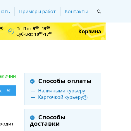
нать
Примеры работ
Контакты
36
00
00
Пн-Птн:
9
-19
Корзина
00
00
Суб-Вск:
10
-17
аличии
Способы оплаты
к
Наличными курьеру
Карточкой курьеру
?
Способы
доставки
дходит