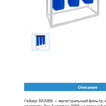
Описание
(активна
вкладка)
Гейзер 3И20BB — магистральный фильтр, к