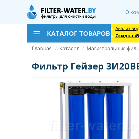
Перейти
к
О ко
основному
содержанию
Анализ во
КАТАЛОГ ТОВАРОВ
Toggle
Скидка 4
navigation
Главная
Каталог
Магистральные фил
Строка
навигации
Фильтр Гейзер 3И20BB