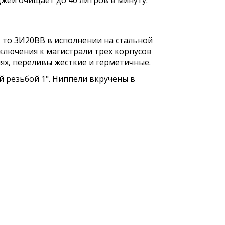
джей очищает до 40 литров в минуту.
 то 3И20BB в исполнении на стальной
ключения к магистрали трех корпусов
иях, переливы жесткие и герметичные.
 резьбой 1". Ниппели вкручены в