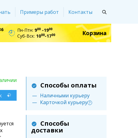
нать
Примеры работ
Контакты
36
00
00
Пн-Птн:
9
-19
Корзина
00
00
Суб-Вск:
10
-17
аличии
Способы оплаты
к
Наличными курьеру
Карточкой курьеру
?
Способы
уется
доставки
х
т