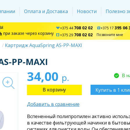
мпании
Оплата и Доставка
Новости
Полезно з
ды
708 02 02
395 06 
+375 44
+375 17
%
при заказе через корзину
708 02 02
Позвоните мне
+375 29
Картридж AquaSpring AS-PP-MAXI
AS-PP-MAXI
34,00
р.
В н
Купить в 1 кли
Добавить в сравнение
Вспененный полипропилен активно использ
в качестве фильтрующей начинки в бытовы
системах для очистки воды. Он обеспечивае