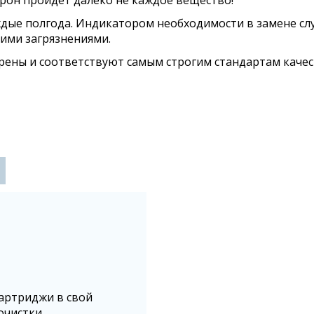
крон пройдет далеко не каждое вещество!
дые полгода. Индикатором необходимости в замене служ
кими загрязнениями.
ены и соответствуют самым строгим стандартам качес
картриджи в свой
очистки.