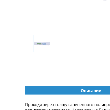
Описание
(активна
вкладка)
Проходя через толщу вспененного полипр