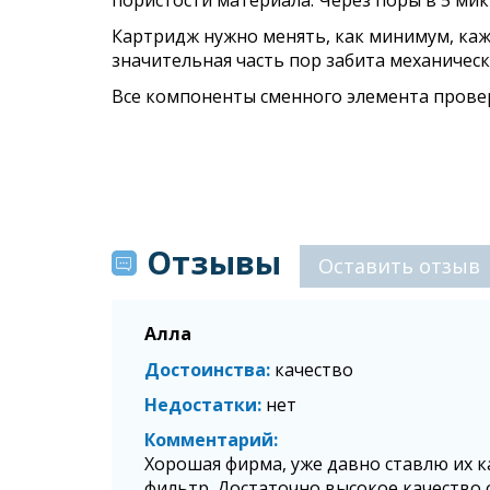
пористости материала. Через поры в 5 ми
Картридж нужно менять, как минимум, каж
значительная часть пор забита механичес
Все компоненты сменного элемента провер
Отзывы
Оставить отзыв
Алла
Достоинства
качество
Недостатки
нет
Комментарий
Хорошая фирма, уже давно ставлю их 
фильтр. Достаточно высокое качество 