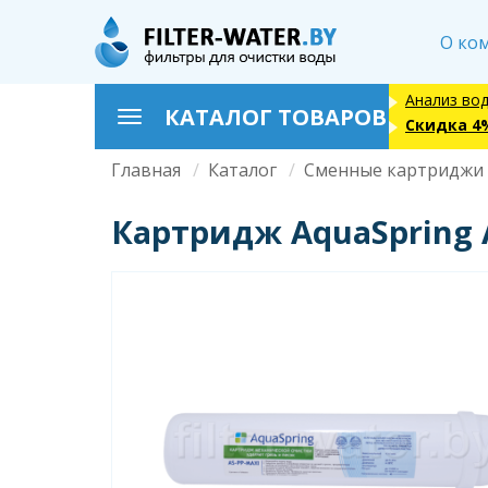
Перейти
к
О ко
основному
содержанию
Анализ во
КАТАЛОГ ТОВАРОВ
Toggle
Скидка 4
navigation
Главная
Каталог
Сменные картриджи
Строка
навигации
Картридж AquaSpring 