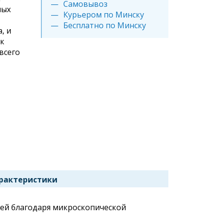
Самовывоз
ных
Курьером по Минску
Бесплатно по Минску
, и
ок
всего
рактеристики
сей благодаря микроскопической