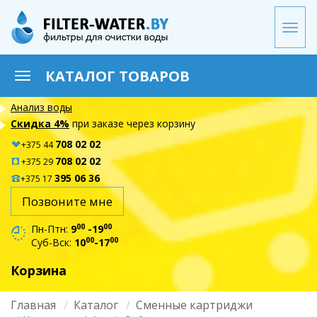
Перейти
к
Togg
основному
navi
содержанию
КАТАЛОГ ТОВАРОВ
Toggle
navigation
Анализ воды
Скидка 4%
при заказе через корзину
708 02 02
+375 44
708 02 02
+375 29
395 06 36
+375 17
Позвоните мне
00
00
Пн-Птн:
9
-19
00
00
Суб-Вск:
10
-17
Корзина
Главная
Каталог
Сменные картриджи