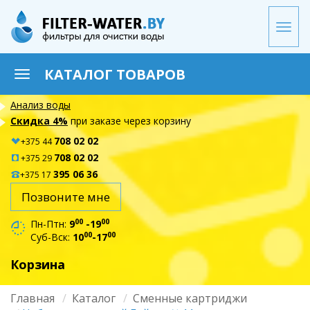
Перейти
к
Togg
основному
navi
содержанию
КАТАЛОГ ТОВАРОВ
Toggle
navigation
Анализ воды
Скидка 4%
при заказе через корзину
708 02 02
+375 44
708 02 02
+375 29
395 06 36
+375 17
Позвоните мне
00
00
Пн-Птн:
9
-19
00
00
Суб-Вск:
10
-17
Корзина
Главная
Каталог
Сменные картриджи