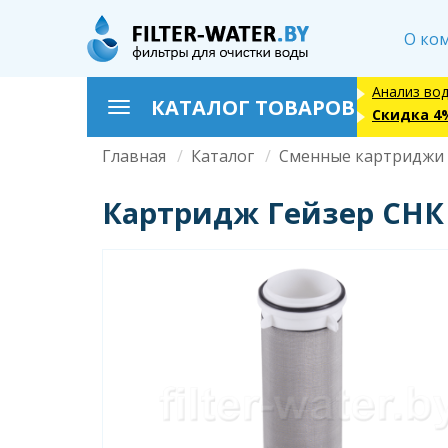
Перейти
к
О ко
основному
содержанию
Анализ во
КАТАЛОГ ТОВАРОВ
Toggle
Скидка 4
navigation
Главная
Каталог
Сменные картриджи
Строка
навигации
Картридж Гейзер СНК