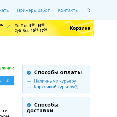
нать
Примеры работ
Контакты
36
00
00
Пн-Птн:
9
-19
Корзина
00
00
Суб-Вск:
10
-17
аличии
Способы оплаты
к
Наличными курьеру
Карточкой курьеру
?
Способы
доставки
на и
туры.