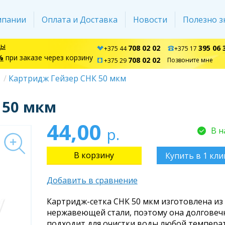
мпании
Оплата и Доставка
Новости
Полезно з
ды
708 02 02
395 06 
+375 44
+375 17
%
при заказе через корзину
708 02 02
Позвоните мне
+375 29
Картридж Гейзер СНК 50 мкм
 50 мкм
44,00
р.
В н
Купить в 1 кли
Добавить в сравнение
Картридж-сетка СНК 50 мкм изготовлена из
нержавеющей стали, поэтому она долговеч
подходит для очистки воды любой темпера