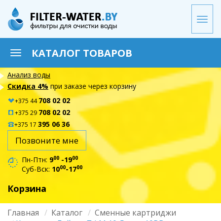
Перейти
к
Togg
основному
navi
содержанию
КАТАЛОГ ТОВАРОВ
Toggle
navigation
Анализ воды
Скидка 4%
при заказе через корзину
708 02 02
+375 44
708 02 02
+375 29
395 06 36
+375 17
Позвоните мне
00
00
Пн-Птн:
9
-19
00
00
Суб-Вск:
10
-17
Корзина
Главная
Каталог
Сменные картриджи