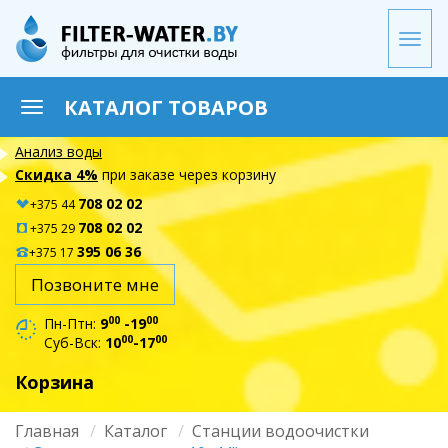
Перейти
к
Togg
основному
navi
содержанию
КАТАЛОГ ТОВАРОВ
Toggle
navigation
Анализ воды
Скидка 4%
при заказе через корзину
708 02 02
+375 44
708 02 02
+375 29
395 06 36
+375 17
Позвоните мне
00
00
Пн-Птн:
9
-19
00
00
Суб-Вск:
10
-17
Корзина
Главная
Каталог
Станции водоочистки