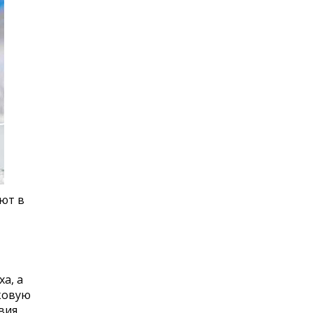
ют в
а, а
ковую
вия