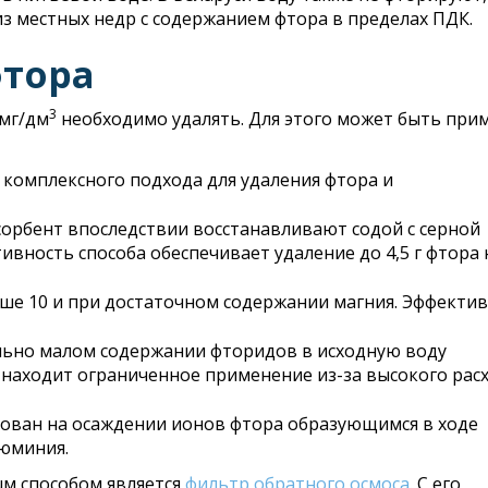
из местных недр с содержанием фтора в пределах ПДК.
фтора
3
 мг/дм
необходимо удалять. Для этого может быть при
 комплексного подхода для удаления фтора и
сорбент впоследствии восстанавливают содой с серной
вность способа обеспечивает удаление до 4,5 г фтора 
ше 10 и при достаточном содержании магния. Эффекти
ельно малом содержании фторидов в исходную воду
 находит ограниченное применение из-за высокого рас
нован на осаждении ионов фтора образующимся в ходе
юминия.
ым способом является
фильтр обратного осмоса
. С его