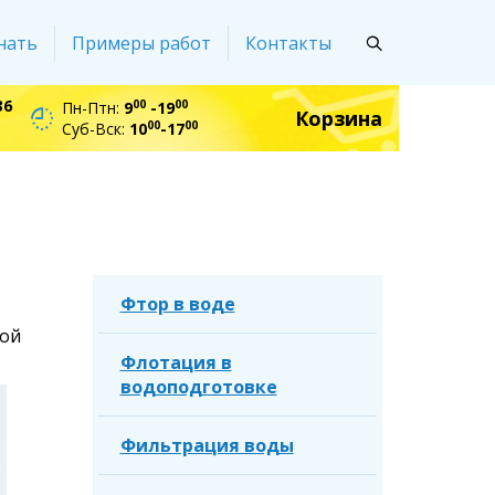
нать
Примеры работ
Контакты
36
00
00
Пн-Птн:
9
-19
Корзина
00
00
Суб-Вск:
10
-17
Фтор в воде
ной
Флотация в
водоподготовке
Фильтрация воды