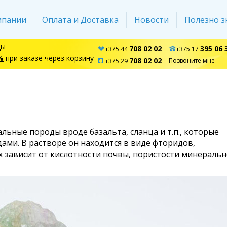
мпании
Оплата и Доставка
Новости
Полезно з
ды
708 02 02
395 06 
+375 44
+375 17
%
при заказе через корзину
708 02 02
Позвоните мне
+375 29
ьные породы вроде базальта, сланца и т.п., которые
ми. В растворе он находится в виде фторидов,
х зависит от кислотности почвы, пористости минераль