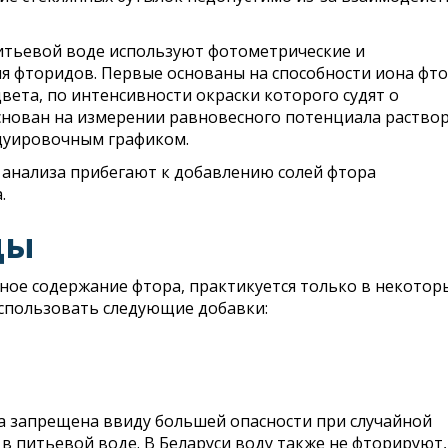
итьевой воде используют фотометрические и
 фторидов. Первые основаны на способности иона фт
вета, по интенсивности окраски которого судят о
снован на измерении равновесного потенциала раствор
адуировочным графиком.
 анализа прибегают к добавлению солей фтора
.
ды
ное содержание фтора, практикуется только в некотор
использовать следующие добавки:
ка запрещена ввиду большей опасности при случайной
в питьевой воде. В Беларуси воду также не фторируют,