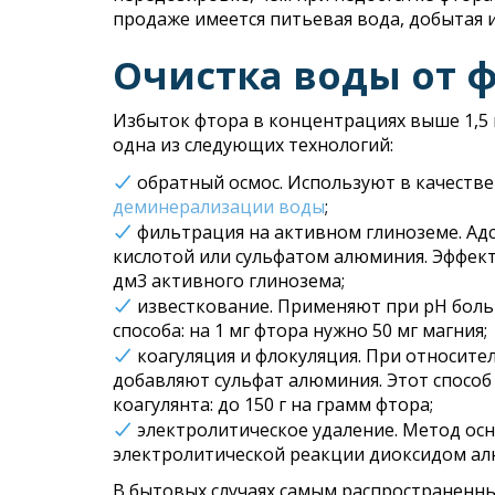
продаже имеется питьевая вода, добытая 
Очистка воды от 
Избыток фтора в концентрациях выше 1,5
одна из следующих технологий:
обратный осмос. Используют в качестве
деминерализации воды
;
фильтрация на активном глиноземе. Ад
кислотой или сульфатом алюминия. Эффекти
дм3 активного глинозема;
известкование. Применяют при pH боль
способа: на 1 мг фтора нужно 50 мг магния;
коагуляция и флокуляция. При относит
добавляют сульфат алюминия. Этот способ
коагулянта: до 150 г на грамм фтора;
электролитическое удаление. Метод ос
электролитической реакции диоксидом ал
В бытовых случаях самым распространенн