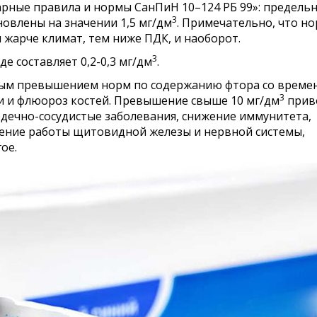
арные правила и нормы СанПиН 10–124 РБ 99»: предель
3
овлены на значении 1,5 мг/дм
. Примечательно, что н
 жарче климат, тем ниже ПДК, и наоборот.
3
е составляет 0,2-0,3 мг/дм
.
ным превышением норм по содержанию фтора со време
3
и и флюороз костей. Превышение свыше 10 мг/дм
прив
рдечно-сосудистые заболевания, снижение иммунитета,
ение работы щитовидной железы и нервной системы,
ое.