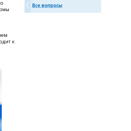
но
Все вопросы
ормы
нем
одит к