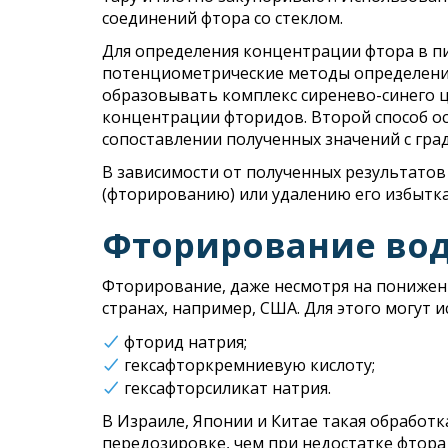
соединений фтора со стеклом.
Для определения концентрации фтора в п
потенциометрические методы определения
образовывать комплекс сиренево-синего ц
концентрации фторидов. Второй способ о
сопоставлении полученных значений с гр
В зависимости от полученных результатов
(фторированию) или удалению его избытка
Фторирование во
Фторирование, даже несмотря на понижен
странах, например, США. Для этого могут 
фторид натрия;
гексафторкремниевую кислоту;
гексафторсиликат натрия.
В Израиле, Японии и Китае такая обработ
передозировке, чем при недостатке фтора 