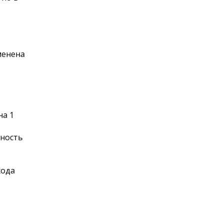
менена
на 1
вность
хода