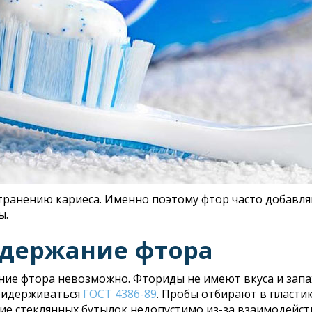
транению кариеса. Именно поэтому фтор часто добавля
ы.
одержание фтора
ие фтора невозможно. Фториды не имеют вкуса и запах
придерживаться
ГОСТ 4386-89
. Пробы отбирают в пласти
ие стеклянных бутылок недопустимо из-за взаимодейст