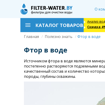
Перейти
к
О ко
основному
содержанию
Анализ во
КАТАЛОГ ТОВАРОВ
Toggle
Скидка 4
navigation
Главная
Полезно знать
Фтор в воде
Строка
навигации
Фтор в воде
Источником фтора в воде являются минерал
постепенно растворяются подземными вода
качественный состав и количество которы
породы, глубины скважины.