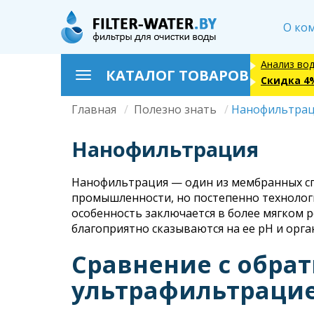
Перейти
к
О ко
основному
содержанию
Анализ во
КАТАЛОГ ТОВАРОВ
Toggle
Скидка 4
navigation
Главная
Полезно знать
Нанофильтра
Строка
навигации
Нанофильтрация
Нанофильтрация — один из мембранных сп
промышленности, но постепенно технолог
особенность заключается в более мягком 
благоприятно сказываются на ее pH и орга
Сравнение с обра
ультрафильтраци