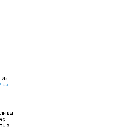
 Их
й на
.
сли вы
ьер
ть в