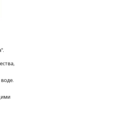
".
ества,
воде.
щими