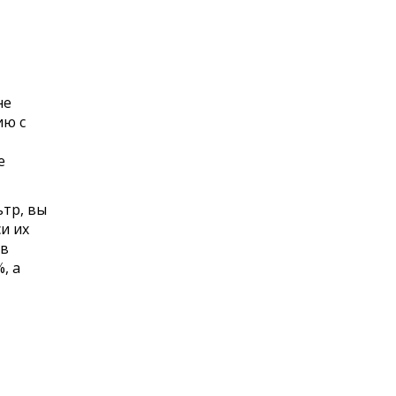
не
ию с
е
ьтр, вы
и их
 в
, а