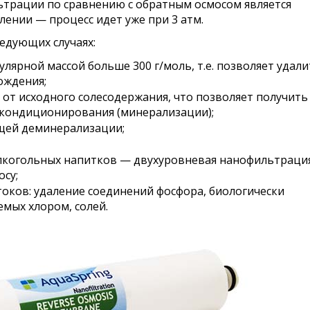
ьтрации по сравнению с обратным осмосом является
ении — процесс идет уже при 3 атм.
едующих случаях:
лярной массой больше 300 г/моль, т.е. позволяет удал
ождения;
% от исходного солесодержания, что позволяет получить
 кондиционирования (минерализации);
щей деминерализации;
лкогольных напитков — двухуровневая нанофильтраци
осу;
оков: удаление соединений фосфора, биологически
емых хлором, солей.