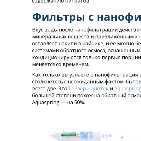
содержанию нитратов.
Фильтры с наноф
Вкус воды после нанофильтрации действит
минеральных веществ и приближенным к н
оставляет накипи в чайнике, и ее можно бе
системами обратного осмоса, оснащенными
кондиционируются только первые порции 
меняется со временем.
Как только вы узнаете о нанофильтрации и
столкнетесь с неожиданным фактом: бытовы
всего две. Это
Гейзер Нанотек
и
Aquaspring
большей степени похож на обратный осмос,
Aquaspring — на 50%.