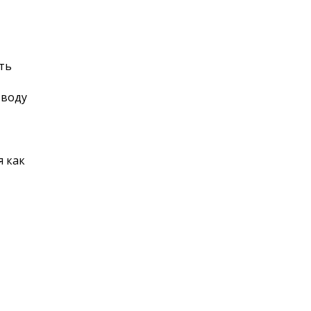
ить
 воду
я как