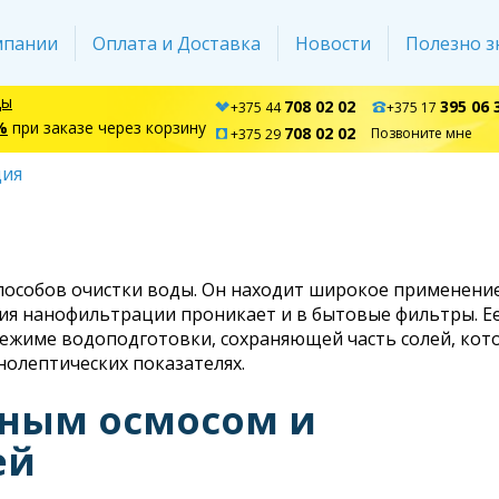
мпании
Оплата и Доставка
Новости
Полезно з
ды
708 02 02
395 06 
+375 44
+375 17
%
при заказе через корзину
708 02 02
Позвоните мне
+375 29
ция
особов очистки воды. Он находит широкое применение
ия нанофильтрации проникает и в бытовые фильтры. Е
режиме водоподготовки, сохраняющей часть солей, кот
нолептических показателях.
тным осмосом и
ей