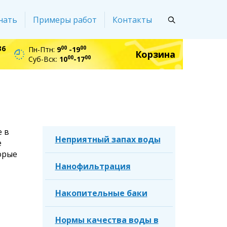
нать
Примеры работ
Контакты
36
00
00
Пн-Птн:
9
-19
Корзина
00
00
Суб-Вск:
10
-17
 в
Неприятный запах воды
е
орые
Нанофильтрация
Накопительные баки
Нормы качества воды в