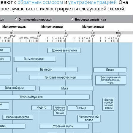
ивают с
обратным осмосом
и
ультрафильтрацией
. Она
рое лучше всего иллюстрируется следующей схемой.