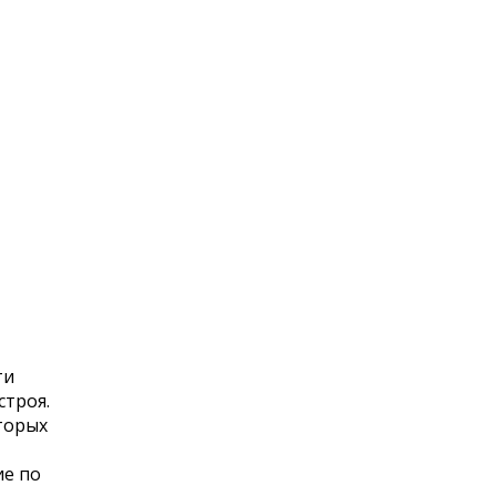
ти
строя.
торых
ие по