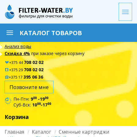
Перейти
к
Togg
основному
navi
содержанию
КАТАЛОГ ТОВАРОВ
Toggle
navigation
Анализ воды
Скидка 4%
при заказе через корзину
708 02 02
+375 44
708 02 02
+375 29
395 06 36
+375 17
Позвоните мне
00
00
Пн-Птн:
9
-19
00
00
Суб-Вск:
10
-17
Корзина
Главная
Каталог
Сменные картриджи