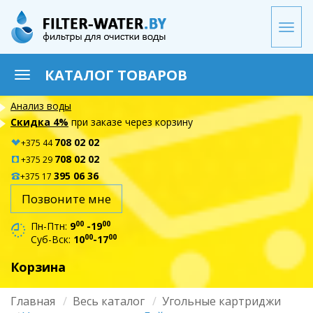
Перейти
к
Togg
основному
navi
содержанию
КАТАЛОГ ТОВАРОВ
Toggle
navigation
Анализ воды
Скидка 4%
при заказе через корзину
708 02 02
+375 44
708 02 02
+375 29
395 06 36
+375 17
Позвоните мне
00
00
Пн-Птн:
9
-19
00
00
Суб-Вск:
10
-17
Корзина
Главная
Весь каталог
Угольные картриджи