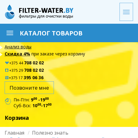
Перейти
к
Togg
основному
navi
содержанию
КАТАЛОГ ТОВАРОВ
Toggle
navigation
Анализ воды
Скидка 4%
при заказе через корзину
708 02 02
+375 44
708 02 02
+375 29
395 06 36
+375 17
Позвоните мне
00
00
Пн-Птн:
9
-19
00
00
Суб-Вск:
10
-17
Корзина
Главная
Полезно знать