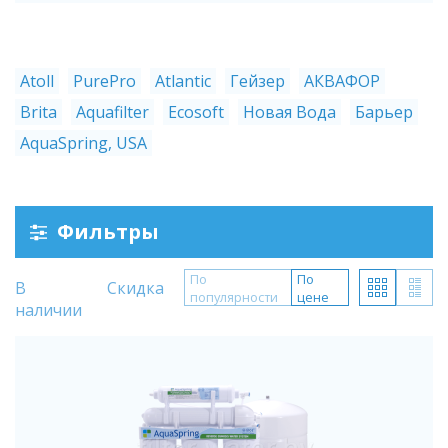
Atoll
PurePro
Atlantic
Гейзер
АКВАФОР
Brita
Aquafilter
Ecosoft
Новая Вода
Барьер
AquaSpring, USA
Фильтры
По
По
В
Скидка
популярности
цене
наличии