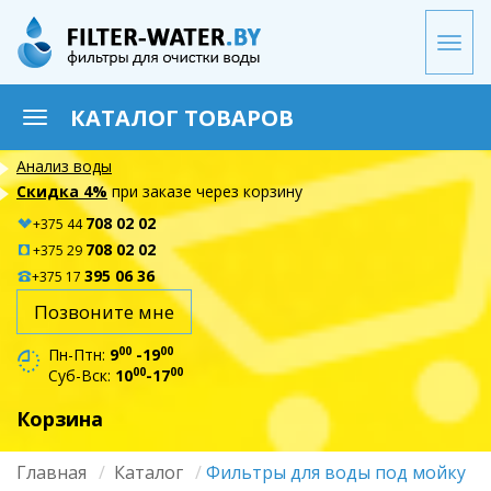
Перейти
к
Togg
основному
navi
содержанию
КАТАЛОГ ТОВАРОВ
Toggle
navigation
Анализ воды
Скидка 4%
при заказе через корзину
708 02 02
+375 44
708 02 02
+375 29
395 06 36
+375 17
Позвоните мне
00
00
Пн-Птн:
9
-19
00
00
Суб-Вск:
10
-17
Корзина
Главная
Каталог
Фильтры для воды под мойку