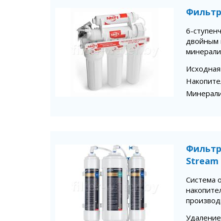
Фильтр 
6-ступенч
двойным 
минерали
Исходная
Накопите
Минерал
Фильтр
Stream
Система 
накопител
производ
Удаление