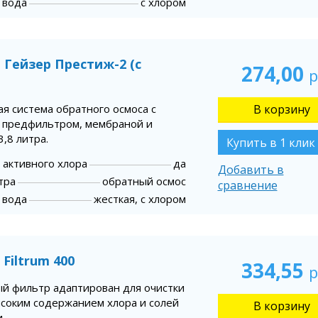
 вода
с хлором
 Гейзер Престиж-2 (с
274,00
р
я система обратного осмоса с
 предфильтром, мембраной и
3,8 литра.
Купить в 1 клик
 активного хлора
да
Добавить в
тра
обратный осмос
сравнение
 вода
жесткая, с хлором
 Filtrum 400
334,55
р
й фильтр адаптирован для очистки
ысоким содержанием хлора и солей
.