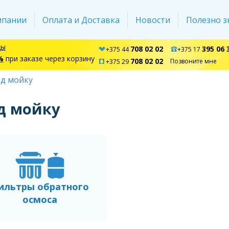
мпании
Оплата и Доставка
Новости
Полезно з
ды
708 02 02
395 06 
+375 44
+375 17
%
при заказе через корзину
708 02 02
Позвоните мне
+375 29
од мойку
д мойку
ильтры обратного
осмоса