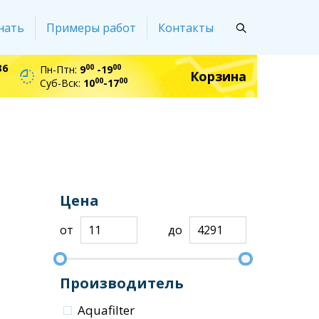
нать
Примеры работ
Контакты
36
00
00
Пн-Птн:
9
-19
Корзина
00
00
Суб-Вск:
10
-17
Цена
от
до
Производитель
Aquafilter