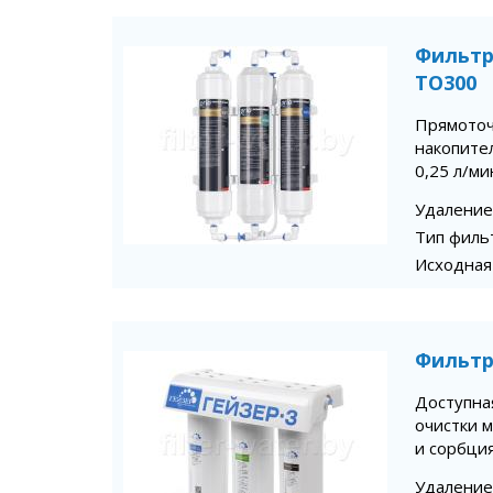
Фильтр
TO300
Прямоточ
накопител
0,25 л/ми
Удаление
Тип филь
Исходная
Фильтр
Доступна
очистки м
и сорбция
Удаление