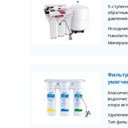
5-ступен
обратным
давления
Исходная
Накопите
Минерал
Фильтр
умягче
Классиче
водоочис
хлора ак
Удаление
Тип филь