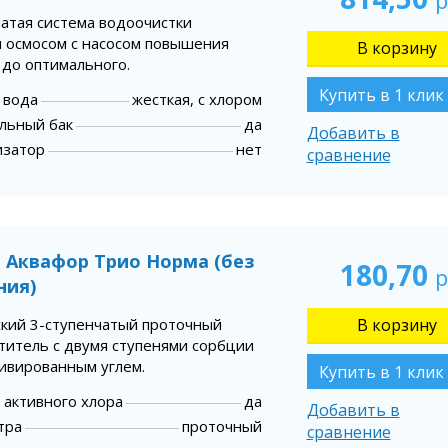
р
чатая система водоочистки
 осмосом с насосом повышения
 до оптимального.
Купить в 1 клик
 вода
жесткая, с хлором
льный бак
да
Добавить в
изатор
нет
сравнение
 Аквафор Трио Норма (без
180,70
р
ния)
ский 3-ступенчатый проточный
титель с двумя ступенями сорбции
тивированным углем.
Купить в 1 клик
 активного хлора
да
Добавить в
тра
проточный
сравнение