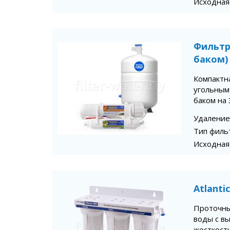
Исходная
Фильтр
баком)
Компактна
угольным
баком на 
Удаление
Тип филь
Исходная
Atlantic
Проточны
воды с в
жесткости