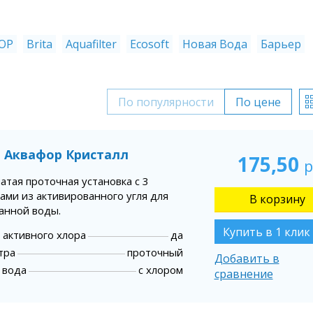
ОР
Brita
Aquafilter
Ecosoft
Новая Вода
Барьер
По популярности
По цене
 Аквафор Кристалл
175,50
р
атая проточная установка с 3
ами из активированного угля для
анной воды.
Купить в 1 клик
 активного хлора
да
тра
проточный
Добавить в
 вода
с хлором
сравнение