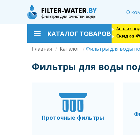
Перейти
к
О ко
основному
содержанию
Анализ во
КАТАЛОГ ТОВАРОВ
Toggle
Скидка 4
navigation
Главная
Каталог
Фильтры для воды п
Строка
навигации
Фильтры для воды по
Ф
Проточные фильтры