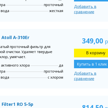
тра
проточный
Добавить в
 вода
жесткая
сравнение
Atoll А-310Er
349,00
р
чатый проточный фильтр для
ной очистки. Удаляет твердые
хлор, умягчает.
Купить в 1 клик
 активного хлора
да
тра
проточный
Добавить в
 вода
с хлором
сравнение
Filter1 RO 5-5p
814,50