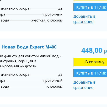
Купить в 1 клик
 активного хлора
да
тра
проточный
Добавить в
 вода
жесткая, с хлором
сравнение
 Новая Вода Expert М400
448,00
р
й фильтр для очистки мягкой воды.
льтрация, сорбция и
нирования жидкости.
Купить в 1 клик
 активного хлора
да
тра
проточный
Добавить в
 вода
с хлором
сравнение