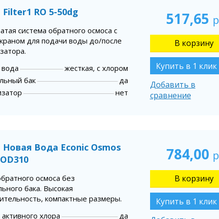
Filter1 RO 5-50dg
517,65
р
атая система обратного осмоса с
краном для подачи воды до/после
затора.
Купить в 1 клик
 вода
жесткая, с хлором
льный бак
да
Добавить в
изатор
нет
сравнение
 Новая Вода Econic Osmos
784,00
р
 OD310
обратного осмоса без
ьного бака. Высокая
ительность, компактные размеры.
Купить в 1 клик
 активного хлора
да