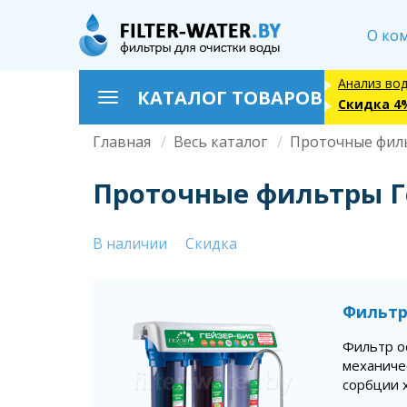
Перейти
к
О ко
основному
содержанию
Анализ во
КАТАЛОГ ТОВАРОВ
Toggle
Скидка 4
navigation
Главная
Весь каталог
Проточные фил
Строка
навигации
Проточные фильтры Г
В наличии
Скидка
Фильтр
Фильтр о
механиче
сорбции х