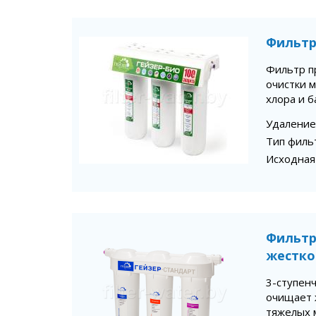
Фильтр
Фильтр п
очистки 
хлора и б
Удаление
Тип филь
Исходная
Фильтр
жестко
3-ступен
очищает 
тяжелых 