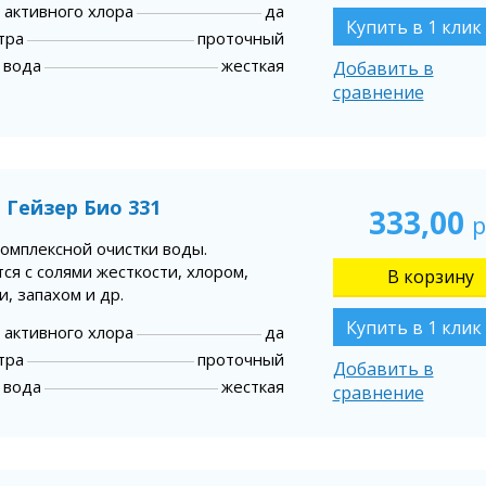
 активного хлора
да
Купить в 1 клик
тра
проточный
 вода
жесткая
Добавить в
сравнение
 Гейзер Био 331
333,00
р
комплексной очистки воды.
ся с солями жесткости, хлором,
, запахом и др.
Купить в 1 клик
 активного хлора
да
тра
проточный
Добавить в
 вода
жесткая
сравнение