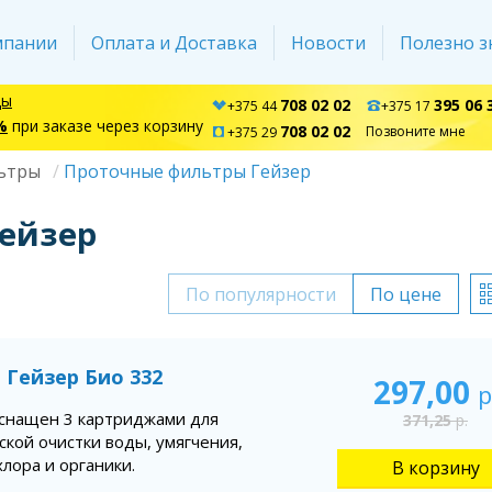
мпании
Оплата и Доставка
Новости
Полезно з
ды
708 02 02
395 06 
+375 44
+375 17
%
при заказе через корзину
708 02 02
Позвоните мне
+375 29
ьтры
Проточные фильтры Гейзер
ейзер
По популярности
По цене
 Гейзер Био 332
297,00
р
снащен 3 картриджами для
371,25
р.
ской очистки воды, умягчения,
лора и органики.