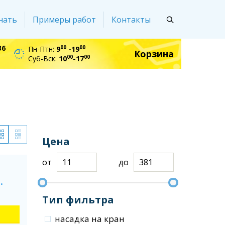
нать
Примеры работ
Контакты
36
00
00
Пн-Птн:
9
-19
Корзина
00
00
Суб-Вск:
10
-17
Цена
от
до
.
Тип фильтра
насадка на кран