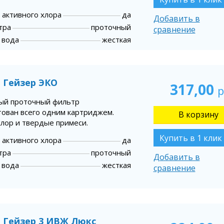
 активного хлора
да
Добавить в
тра
проточный
сравнение
 вода
жесткая
 Гейзер ЭКО
317,00
р
ый проточный фильтр
тован всего одним картриджем.
хлор и твердые примеси.
Купить в 1 клик
 активного хлора
да
тра
проточный
Добавить в
 вода
жесткая
сравнение
 Гейзер 3 ИВЖ Люкс