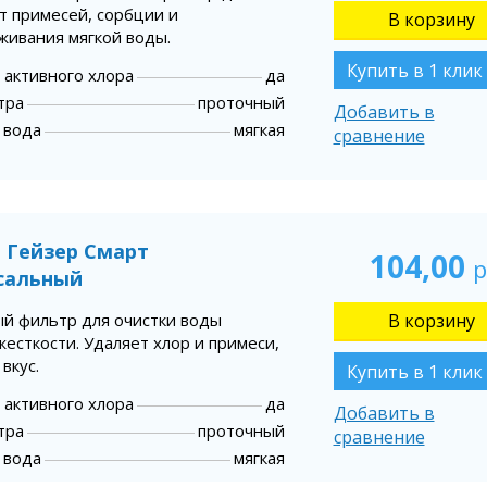
т примесей, сорбции и
живания мягкой воды.
Купить в 1 клик
 активного хлора
да
тра
проточный
Добавить в
 вода
мягкая
сравнение
 Гейзер Смарт
104,00
р
сальный
й фильтр для очистки воды
есткости. Удаляет хлор и примеси,
вкус.
Купить в 1 клик
 активного хлора
да
Добавить в
тра
проточный
сравнение
 вода
мягкая