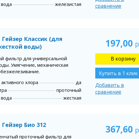
 вода
железистая
сравнение
 Гейзер Классик (для
197,00
р
жесткой воды)
й фильтр для универсальной
оды. Умягчение, механическая
 обезжелезивание.
Купить в 1 клик
 активного хлора
да
Добавить в
тра
проточный
сравнение
 вода
жесткая
 Гейзер Био 312
367,60
р
енчатый проточный фильтр для