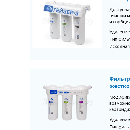
Доступна
очистки м
и сорбция
Удаление
Тип филь
Исходная
Фильтр
жестко
Модифика
возможно
картридж
Удаление
Тип филь