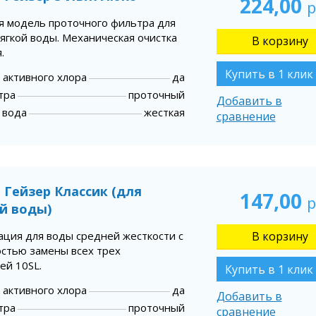
224,00
р
я модель проточного фильтра для
ягкой воды. Механическая очистка
.
Купить в 1 клик
 активного хлора
да
тра
проточный
Добавить в
 вода
жесткая
сравнение
 Гейзер Классик (для
147,00
р
й воды)
ция для воды средней жесткости с
стью замены всех трех
ей 10SL.
Купить в 1 клик
 активного хлора
да
Добавить в
тра
проточный
сравнение