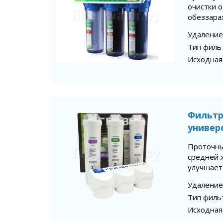
очистки о
обеззара
Удаление
Тип филь
Исходная
Фильтр
универ
Проточны
средней ж
улучшает 
Удаление
Тип филь
Исходная