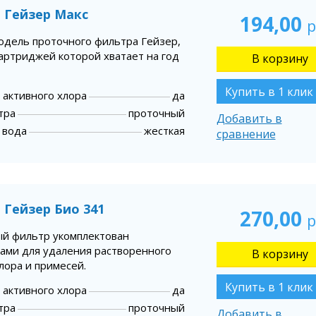
 Гейзер Макс
194,00
р
одель проточного фильтра Гейзер,
картриджей которой хватает на год
Купить в 1 клик
 активного хлора
да
тра
проточный
Добавить в
 вода
жесткая
сравнение
 Гейзер Био 341
270,00
р
й фильтр укомплектован
ами для удаления растворенного
лора и примесей.
Купить в 1 клик
 активного хлора
да
тра
проточный
Добавить в