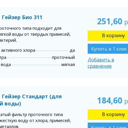
 Гейзер Био 311
251,60
р
роточного типа подходит для
мягкой воды от твердых примесей,
актерий.
Купить в 1 клик
 активного хлора
да
тра
проточный
Добавить в
 вода
мягкая
сравнение
 Гейзер Стандарт (для
184,60
р
й воды)
чатый фильтр проточного типа
жесткую воду от хлора, примесей,
металлов.
Купить в 1 клик